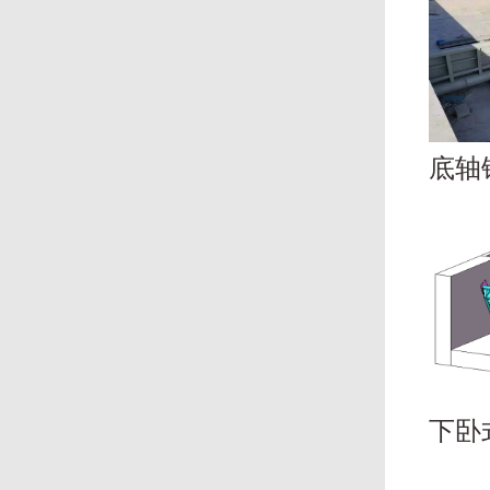
底轴
下卧