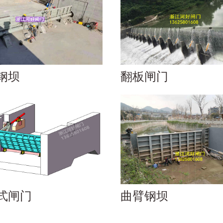
钢坝
翻板闸门
式闸门
曲臂钢坝