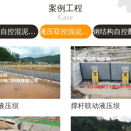
案例工程
Case
水力自控混泥土翻板闸门
液压双控混泥土翻板闸门
液压坝
撑杆联动液压坝