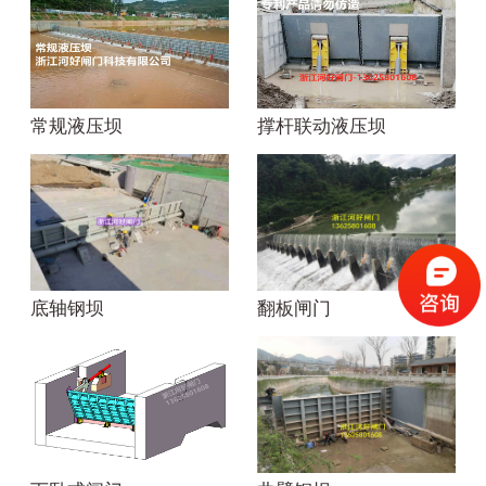
常规液压坝
撑杆联动液压坝
底轴钢坝
翻板闸门