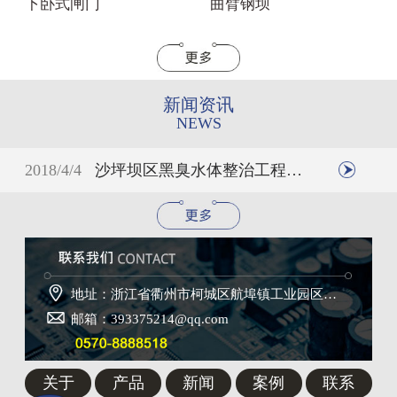
下卧式闸门
曲臂钢坝
新闻资讯
NEWS
2018/4/4
沙坪坝区黑臭水体整治工程初见成效

地址：浙江省衢州市柯城区航埠镇工业园区刘山一路4号

邮箱：393375214@qq.com
关于
产品
新闻
案例
联系