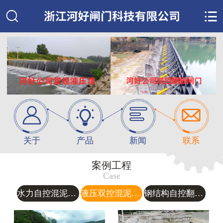






关于
产品
新闻
联系
案例工程
Case
水力自控混泥土翻板闸门
液压双控混泥土翻板闸门
钢结构自控翻板闸门