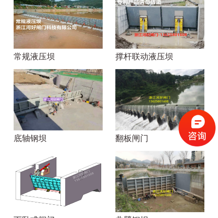
常规液压坝
撑杆联动液压坝
底轴钢坝
翻板闸门