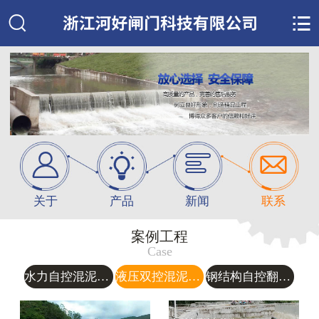






关于
产品
新闻
联系
案例工程
Case
水力自控混泥土翻板闸门
液压双控混泥土翻板闸门
钢结构自控翻板闸门