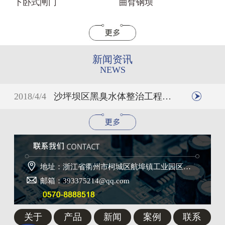
下卧式闸门
曲臂钢坝
新闻资讯
NEWS
2018/4/4
沙坪坝区黑臭水体整治工程初见成效

地址：浙江省衢州市柯城区航埠镇工业园区刘山一路4号

邮箱：393375214@qq.com
关于
产品
新闻
案例
联系